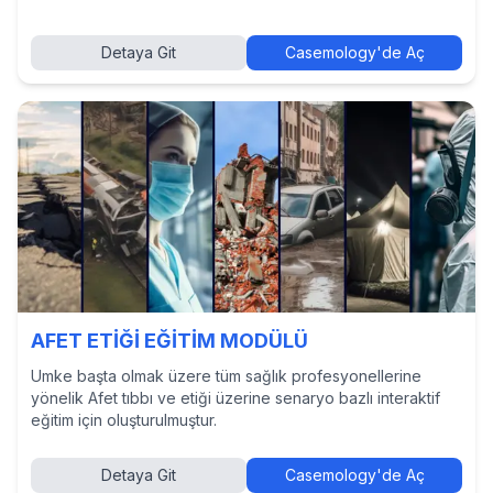
Detaya Git
Casemology'de Aç
AFET ETİĞİ EĞİTİM MODÜLÜ
Umke başta olmak üzere tüm sağlık profesyonellerine
yönelik Afet tıbbı ve etiği üzerine senaryo bazlı interaktif
eğitim için oluşturulmuştur.
Detaya Git
Casemology'de Aç