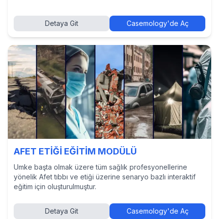
Detaya Git
Casemology'de Aç
AFET ETİĞİ EĞİTİM MODÜLÜ
Umke başta olmak üzere tüm sağlık profesyonellerine
yönelik Afet tıbbı ve etiği üzerine senaryo bazlı interaktif
eğitim için oluşturulmuştur.
Detaya Git
Casemology'de Aç