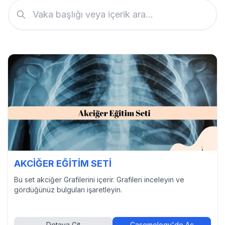
AKCİĞER EĞİTİM SETİ
Bu set akciğer Grafilerini içerir. Grafileri inceleyin ve
gördüğünüz bulguları işaretleyin.
Detaya Git
Casemology'de Aç