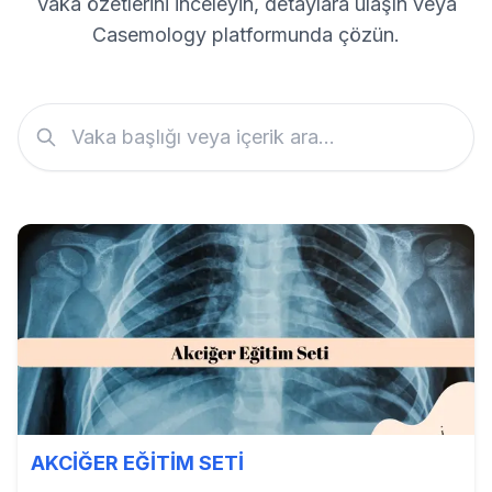
Vaka özetlerini inceleyin, detaylara ulaşın veya
Casemology platformunda çözün.
AKCİĞER EĞİTİM SETİ