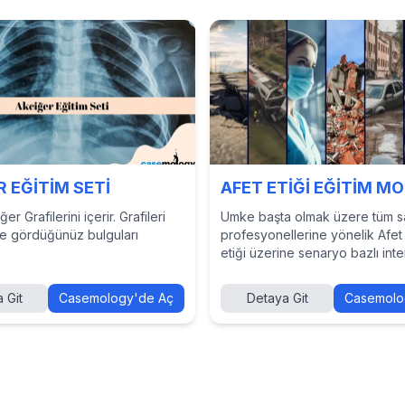
 EĞİTİM SETİ
AFET ETİĞİ EĞİTİM M
er Grafilerini içerir. Grafileri
Umke başta olmak üzere tüm s
ve gördüğünüz bulguları
profesyonellerine yönelik Afet 
etiği üzerine senaryo bazlı inte
eğitim için oluşturulmuştur.
 Git
Casemology'de Aç
Detaya Git
Casemolo