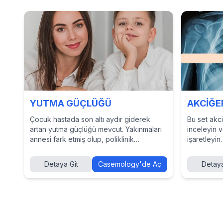
YUTMA GÜÇLÜĞÜ
AKCİĞER
Çocuk hastada son altı aydır giderek
Bu set akciğ
artan yutma güçlüğü mevcut. Yakınmaları
inceleyin 
annesi fark etmiş olup, poliklinik
işaretleyin.
başvurusu ebeveyn gözlemiyle yapılmış.
Bu vakayı çözmek, tanı ve tedavi
Detaya Git
Casemology'de Aç
Detaya
yaklaşımlarını incelemek ve diğer
hekimlerin kararlarını görmek için
Casemology’de vakayı keşfedin.