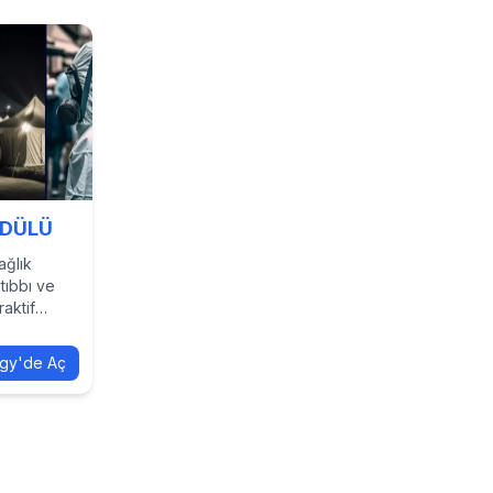
ODÜLÜ
ağlık
tıbbı ve
raktif
gy'de Aç