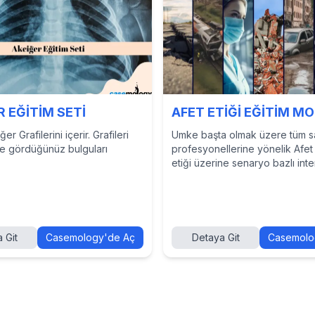
 EĞİTİM SETİ
AFET ETİĞİ EĞİTİM M
er Grafilerini içerir. Grafileri
Umke başta olmak üzere tüm s
ve gördüğünüz bulguları
profesyonellerine yönelik Afet 
etiği üzerine senaryo bazlı inte
eğitim için oluşturulmuştur.
 Git
Casemology'de Aç
Detaya Git
Casemolo