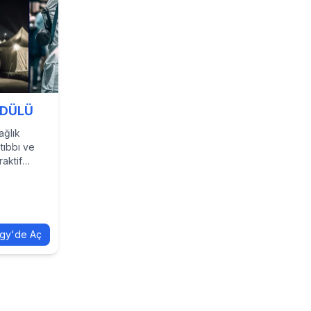
ODÜLÜ
ağlık
tıbbı ve
raktif
gy'de Aç