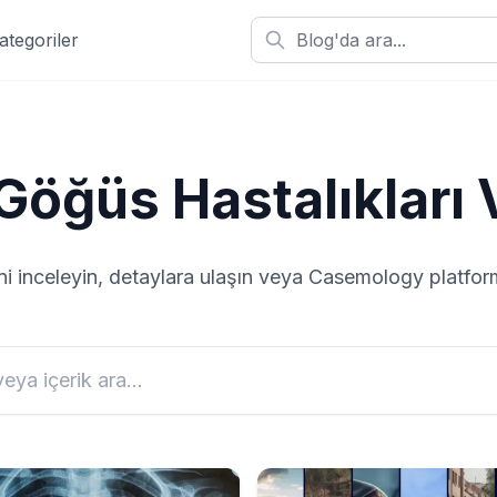
ategoriler
Göğüs Hastalıkları
V
ni inceleyin, detaylara ulaşın veya Casemology platf