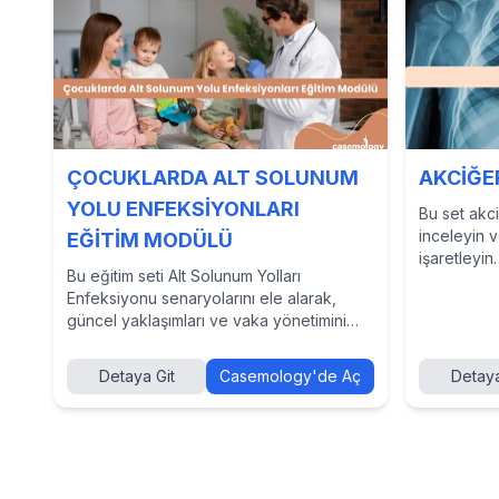
ÇOCUKLARDA ALT SOLUNUM
AKCİĞER
YOLU ENFEKSİYONLARI
Bu set akciğ
inceleyin 
EĞİTİM MODÜLÜ
işaretleyin.
Bu eğitim seti Alt Solunum Yolları
Enfeksiyonu senaryolarını ele alarak,
güncel yaklaşımları ve vaka yönetimini
hedefler. Şimdi daha fazlasını keşfetmek
için Casemology'de seti görüntüleyin.
Detaya Git
Casemology'de Aç
Detaya