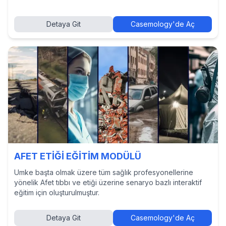
Detaya Git
Casemology'de Aç
AFET ETİĞİ EĞİTİM MODÜLÜ
Umke başta olmak üzere tüm sağlık profesyonellerine
yönelik Afet tıbbı ve etiği üzerine senaryo bazlı interaktif
eğitim için oluşturulmuştur.
Detaya Git
Casemology'de Aç