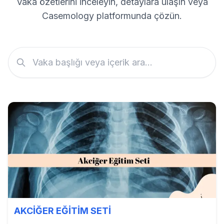
Vaka özetlerini inceleyin, detaylara ulaşın veya
Casemology platformunda çözün.
AKCİĞER EĞİTİM SETİ