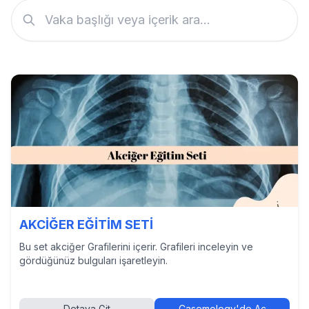
AKCİĞER EĞİTİM SETİ
Bu set akciğer Grafilerini içerir. Grafileri inceleyin ve
gördüğünüz bulguları işaretleyin.
Detaya Git
Casemology'de Aç