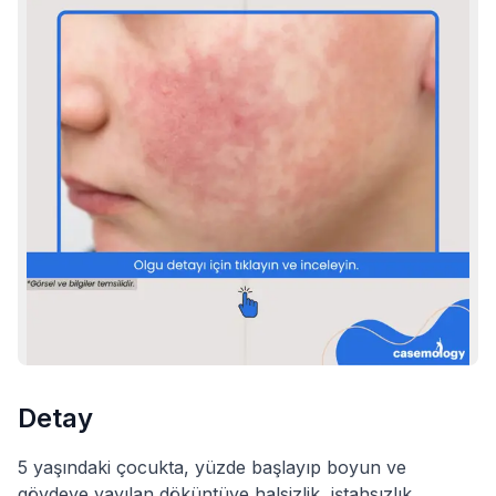
Detay
5 yaşındaki çocukta, yüzde başlayıp boyun ve
gövdeye yayılan döküntüye halsizlik, iştahsızlık,