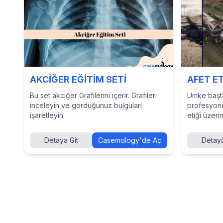
AKCİĞER EĞİTİM SETİ
AFET E
Bu set akciğer Grafilerini içerir. Grafileri
Umke başta
inceleyin ve gördüğünüz bulguları
profesyonel
işaretleyin.
etiği üzeri
eğitim için
Detaya Git
Casemology'de Aç
Detaya