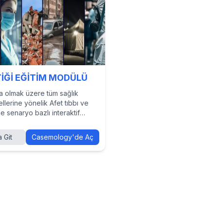
TİĞİ EĞİTİM MODÜLÜ
 olmak üzere tüm sağlık
lerine yönelik Afet tıbbı ve
ne senaryo bazlı interaktif
 oluşturulmuştur.
 Git
Casemology'de Aç