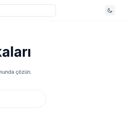
aları
ormunda çözün.