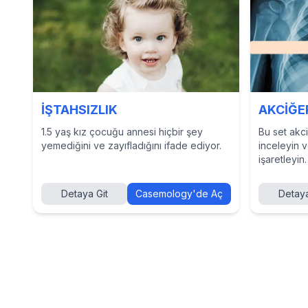
İŞTAHSIZLIK
AKCİĞER
1.5 yaş kız çocuğu annesi hiçbir şey
Bu set akciğ
yemediğini ve zayıfladığını ifade ediyor.
inceleyin 
işaretleyin.
Detaya Git
Casemology'de Aç
Detaya