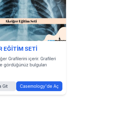
 EĞİTİM SETİ
er Grafilerini içerir. Grafileri
ve gördüğünüz bulguları
 Git
Casemology'de Aç