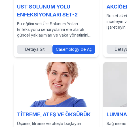
ÜST SOLUNUM YOLU
AKCİĞER
ENFEKSİYONLARI SET-2
Bu set akciğ
inceleyin 
Bu eğitim seti Üst Solunum Yolları
işaretleyin.
Enfeksiyonu senaryolarını ele alarak,
güncel yaklaşımları ve vaka yönetimini
hedefler, bir önceki ÜSYE setinin devamı
niteliğindedir. Şimdi daha fazlasını
Detaya Git
Casemology'de Aç
Detaya
keşfetmek için Casemology'de seti
görüntüleyin.
TİTREME, ATEŞ VE ÖKSÜRÜK
LUMINA
Üşüme, titreme ve ateşle başlayan
Sağ meme ca