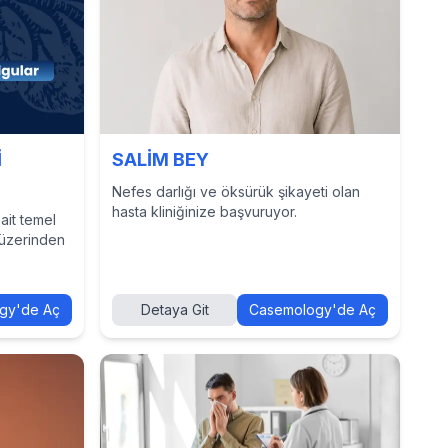
İ
SALİM BEY
Nefes darlığı ve öksürük şikayeti olan
hasta kliniğinize başvuruyor.
ait temel
 üzerinden
gy'de Aç
Detaya Git
Casemology'de Aç