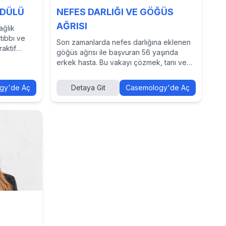
ODÜLÜ
NEFES DARLIĞI VE GÖĞÜS
AĞRISI
ağlık
tıbbı ve
Son zamanlarda nefes darlığına eklenen
raktif
göğüs ağrısı ile başvuran 56 yaşında
erkek hasta. Bu vakayı çözmek, tanı ve
tedavi yaklaşımlarını incelemek ve diğer
hekimlerin kararlarını görmek için
gy'de Aç
Detaya Git
Casemology'de Aç
Casemology’de vakayı keşfedin.