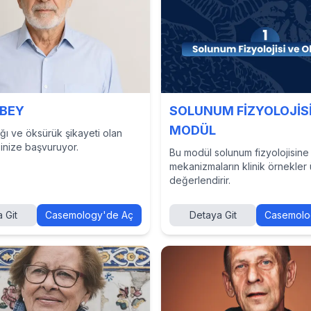
BEY
SOLUNUM FİZYOLOJİS
MODÜL
ğı ve öksürük şikayeti olan
ğinize başvuruyor.
Bu modül solunum fizyolojisine 
mekanizmaların klinik örnekler
değerlendirir.
 Git
Casemology'de Aç
Detaya Git
Casemolo