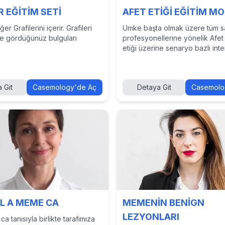
 EĞİTİM SETİ
AFET ETİĞİ EĞİTİM M
er Grafilerini içerir. Grafileri
Umke başta olmak üzere tüm s
ve gördüğünüz bulguları
profesyonellerine yönelik Afet 
etiği üzerine senaryo bazlı inte
eğitim için oluşturulmuştur.
 Git
Casemology'de Aç
Detaya Git
Casemolo
L A MEME CA
MEMENİN BENİGN
LEZYONLARI
 tanısıyla birlikte tarafımıza