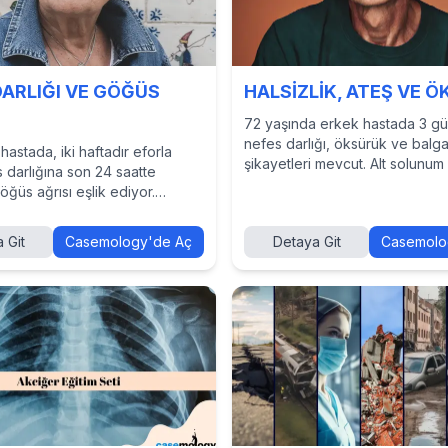
DARLIĞI VE GÖĞÜS
HALSİZLİK, ATEŞ VE 
72 yaşında erkek hastada 3 g
nefes darlığı, öksürük ve balg
hastada, iki haftadır eforla
şikayetleri mevcut. Alt solunum
 darlığına son 24 saatte
kaynaklı akut bir klinik tablo izl
ğüs ağrısı eşlik ediyor.
vakayı çözmek, tanı ve tedavi
progresif özellik taşıyor. Bu
yaklaşımlarını incelemek ve di
mek, tanı ve tedavi
 Git
Casemology'de Aç
Detaya Git
Casemolo
hekimlerin kararlarını görmek iç
rını incelemek ve diğer
Casemology’de vakayı keşfedi
kararlarını görmek için
’de vakayı keşfedin.