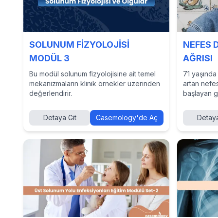
SOLUNUM FİZYOLOJİSİ
NEFES 
MODÜL 3
AĞRISI
Bu modül solunum fizyolojisine ait temel
71 yaşında 
mekanizmaların klinik örnekler üzerinden
artan nefes
değerlendirir.
başlayan gö
Semptomlar 
vakayı çöz
Detaya Git
Casemology'de Aç
Detaya
yaklaşımla
hekimlerin 
Casemology