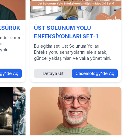
ÖKSÜRÜK
ÜST SOLUNUM YOLU
ENFEKSİYONLARI SET-1
ündür süren
am
Bu eğitim seti Üst Solunum Yolları
 yolu
Enfeksiyonu senaryolarını ele alarak,
eniyor. Bu
güncel yaklaşımları ve vaka yönetimini
hedefler. Şimdi daha fazlasını keşfetmek
ğer
için Casemology'de seti görüntüleyin.
gy'de Aç
Detaya Git
Casemology'de Aç
in
n.