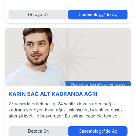
Detaya Git
Casemology'de Aç
KARIN SAĞ ALT KADRANDA AĞRI
27 yaşında erkek hasta, 24 saattir devam eden sağ alt
kadrana yerleşen karın ağrısı, iştahsızlık, bulantı ve düşük
ateş şikâyeti ile başvuruyor. Bu vakayı çözmek, tanı ve
tedavi yaklaşımlarını incelemek ve diğer hekimlerin
kararlarını görmek için Casemology’de vakayı keşfedin.
Detaya Git
Casemology'de Aç