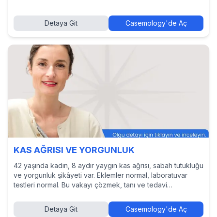
Detaya Git
Casemology'de Aç
KAS AĞRISI VE YORGUNLUK
42 yaşında kadın, 8 aydır yaygın kas ağrısı, sabah tutukluğu
ve yorgunluk şikâyeti var. Eklemler normal, laboratuvar
testleri normal. Bu vakayı çözmek, tanı ve tedavi
yaklaşımlarını incelemek ve diğer hekimlerin kararlarını
görmek için Casemology’de vakayı keşfedin.
Detaya Git
Casemology'de Aç