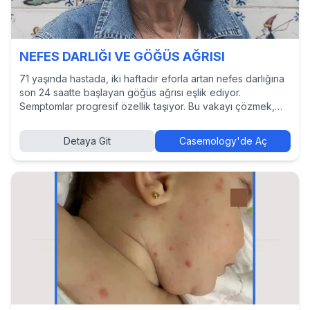
NEFES DARLIĞI VE GÖĞÜS AĞRISI
71 yaşında hastada, iki haftadır eforla artan nefes darlığına
son 24 saatte başlayan göğüs ağrısı eşlik ediyor.
Semptomlar progresif özellik taşıyor. Bu vakayı çözmek,
tanı ve tedavi yaklaşımlarını incelemek ve diğer hekimlerin
kararlarını görmek için Casemology’de vakayı keşfedin.
Detaya Git
Casemology'de Aç