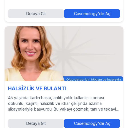
Detaya Git
Casemology'de Aç
HALSİZLİK VE BULANTI
45 yaşında kadın hasta, antibiyotik kullanımı sonrası
döküntü, kaşıntı, halsizlik ve idrar çıkışında azalma
şikayetleriyle başvurdu. Bu vakayı çözmek, tanı ve tedavi
yaklaşımlarını incelemek ve diğer hekimlerin kararlarını
görmek için Casemology’de vakayı keşfedin.
Detaya Git
Casemology'de Aç