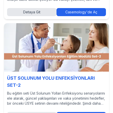
tedavi yaklaşımlarını incelemek ve diğer hekimlerin
kararlarını görmek için Casemology’de vakayı keşfedin.
Detaya Git
Casemology'de Aç
ÜST SOLUNUM YOLU ENFEKSİYONLARI
SET-2
Bu eğitim seti Üst Solunum Yolları Enfeksiyonu senaryolarını
ele alarak, güncel yaklaşımları ve vaka yönetimini hedefler,
bir önceki ÜSYE setinin devamı niteliğindedir. Şimdi daha
fazlasını keşfetmek için Casemology'de seti görüntüleyin.