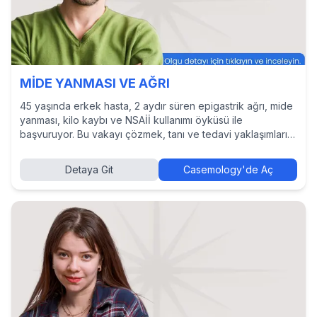
MİDE YANMASI VE AĞRI
45 yaşında erkek hasta, 2 aydır süren epigastrik ağrı, mide
yanması, kilo kaybı ve NSAİİ kullanımı öyküsü ile
başvuruyor. Bu vakayı çözmek, tanı ve tedavi yaklaşımlarını
incelemek ve diğer hekimlerin kararlarını görmek için
Casemology’de vakayı keşfedin.
Detaya Git
Casemology'de Aç