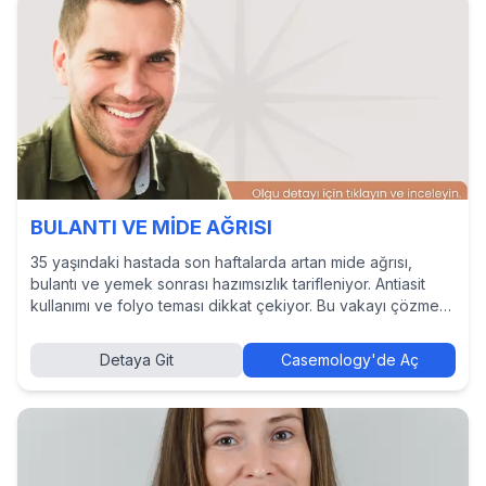
BULANTI VE MİDE AĞRISI
35 yaşındaki hastada son haftalarda artan mide ağrısı,
bulantı ve yemek sonrası hazımsızlık tarifleniyor. Antiasit
kullanımı ve folyo teması dikkat çekiyor. Bu vakayı çözmek,
tanı ve tedavi yaklaşımlarını incelemek ve diğer hekimlerin
kararlarını görmek için Casemology’de vakayı keşfedin.
Detaya Git
Casemology'de Aç