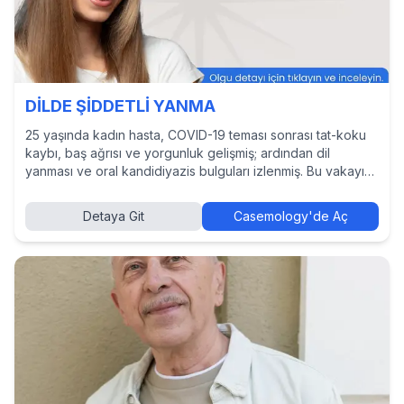
DİLDE ŞİDDETLİ YANMA
25 yaşında kadın hasta, COVID-19 teması sonrası tat-koku
kaybı, baş ağrısı ve yorgunluk gelişmiş; ardından dil
yanması ve oral kandidiyazis bulguları izlenmiş. Bu vakayı
çözmek, tanı ve tedavi yaklaşımlarını incelemek ve diğer
hekimlerin kararlarını görmek için Casemology’de vakayı
Detaya Git
Casemology'de Aç
keşfedin.