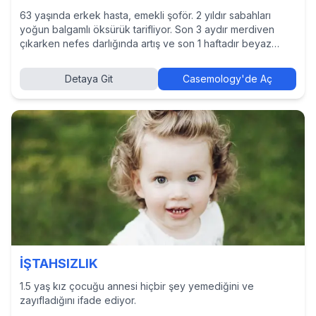
63 yaşında erkek hasta, emekli şoför. 2 yıldır sabahları
yoğun balgamlı öksürük tarifliyor. Son 3 aydır merdiven
çıkarken nefes darlığında artış ve son 1 haftadır beyaz
balgam şikayeti ile aile hekimine başvuruyor
Detaya Git
Casemology'de Aç
İŞTAHSIZLIK
1.5 yaş kız çocuğu annesi hiçbir şey yemediğini ve
zayıfladığını ifade ediyor.