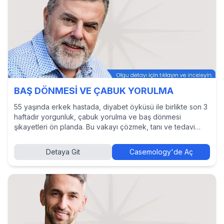
BAŞ DÖNMESİ VE ÇABUK YORULMA
55 yaşında erkek hastada, diyabet öyküsü ile birlikte son 3
haftadır yorgunluk, çabuk yorulma ve baş dönmesi
şikayetleri ön planda. Bu vakayı çözmek, tanı ve tedavi
yaklaşımlarını incelemek ve diğer hekimlerin kararlarını
görmek için Casemology’de vakayı keşfedin.
Detaya Git
Casemology'de Aç