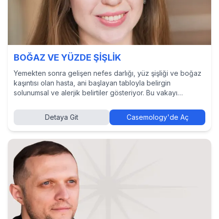
BOĞAZ VE YÜZDE ŞİŞLİK
Yemekten sonra gelişen nefes darlığı, yüz şişliği ve boğaz
kaşıntısı olan hasta, ani başlayan tabloyla belirgin
solunumsal ve alerjik belirtiler gösteriyor. Bu vakayı
çözmek, tanı ve tedavi yaklaşımlarını incelemek ve diğer
hekimlerin kararlarını görmek için Casemology’de vakayı
Detaya Git
Casemology'de Aç
keşfedin.