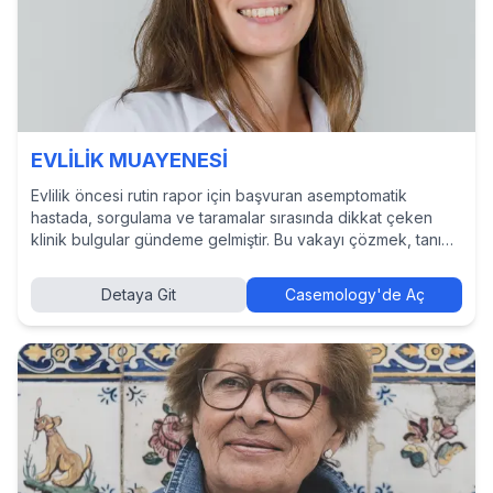
EVLİLİK MUAYENESİ
Evlilik öncesi rutin rapor için başvuran asemptomatik
hastada, sorgulama ve taramalar sırasında dikkat çeken
klinik bulgular gündeme gelmiştir. Bu vakayı çözmek, tanı
ve tedavi yaklaşımlarını incelemek ve diğer hekimlerin
kararlarını görmek için Casemology’de vakayı keşfedin.
Detaya Git
Casemology'de Aç