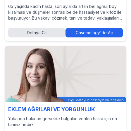
65 yaşında kadın hasta, son aylarda artan bel ağrısı, boy
kısalması ve düşmeler sonrası belde hassasiyet ve kifoz ile
başvuruyor. Bu vakayı çözmek, tanı ve tedavi yaklaşımlarını
incelemek ve diğer hekimlerin kararlarını görmek için
Casemology’de vakayı keşfedin.
Detaya Git
Casemology'de Aç
EKLEM AĞRILARI VE YORGUNLUK
Yukarıda bulunan görselde bulguları verilen hasta için ön
tanınız nedir?