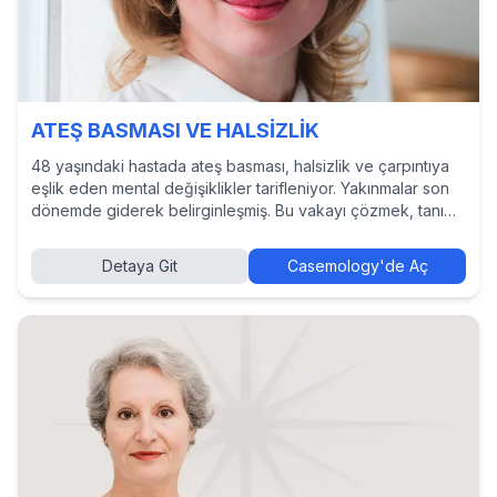
ATEŞ BASMASI VE HALSİZLİK
48 yaşındaki hastada ateş basması, halsizlik ve çarpıntıya
eşlik eden mental değişiklikler tarifleniyor. Yakınmalar son
dönemde giderek belirginleşmiş. Bu vakayı çözmek, tanı
ve tedavi yaklaşımlarını incelemek ve diğer hekimlerin
kararlarını görmek için Casemology’de vakayı keşfedin.
Detaya Git
Casemology'de Aç