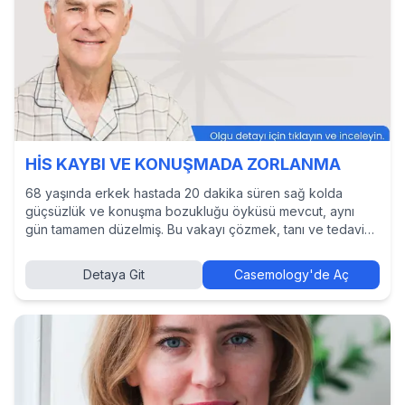
HİS KAYBI VE KONUŞMADA ZORLANMA
68 yaşında erkek hastada 20 dakika süren sağ kolda
güçsüzlük ve konuşma bozukluğu öyküsü mevcut, aynı
gün tamamen düzelmiş. Bu vakayı çözmek, tanı ve tedavi
yaklaşımlarını incelemek ve diğer hekimlerin kararlarını
görmek için Casemology’de vakayı keşfedin.
Detaya Git
Casemology'de Aç