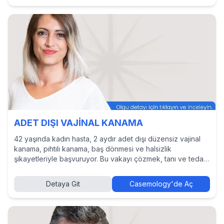
ADET DIŞI VAJİNAL KANAMA
42 yaşında kadın hasta, 2 aydır adet dışı düzensiz vajinal
kanama, pıhtılı kanama, baş dönmesi ve halsizlik
şikayetleriyle başvuruyor. Bu vakayı çözmek, tanı ve tedavi
yaklaşımlarını incelemek ve diğer hekimlerin kararlarını
görmek için Casemology’de vakayı keşfedin.
Detaya Git
Casemology'de Aç