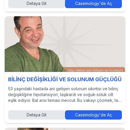
Detaya Git
Casemology'de Aç
BİLİNÇ DEĞİŞİKLİĞİ VE SOLUNUM GÜÇLÜĞÜ
53 yaşındaki hastada ani gelişen solunum sıkıntısı ve bilinç
değişikliğine hipotansiyon, taşikardi ve soğuk-soluk cilt
eşlik ediyor. Bal arısı teması mevcut. Bu vakayı çözmek, tanı
ve tedavi yaklaşımlarını incelemek ve diğer hekimlerin
kararlarını görmek için Casemology’de vakayı keşfedin.
Detaya Git
Casemology'de Aç