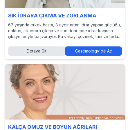
SIK İDRARA ÇIKMA VE ZORLANMA
67 yaşında erkek hasta, 8 aydır artan idrar yapma güçlüğü,
noktüri, sık idrara çıkma ve son dönemde idrar kaçırma
şikayetleriyle başvuruyor. Bu vakayı çözmek, tanı ve tedavi
yaklaşımlarını incelemek ve diğer hekimlerin kararlarını
görmek için Casemology’de vakayı keşfedin.
Detaya Git
Casemology'de Aç
KALÇA OMUZ VE BOYUN AĞRILARI