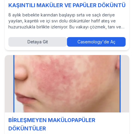
KAŞINTILI MAKÜLER VE PAPÜLER DÖKÜNTÜ
8 aylık bebekte karından başlayıp sırta ve saçlı deriye
yayılan, kaşıntılı ve içi sıvı dolu döküntüler hafif ateş ve
huzursuzlukla birlikte izleniyor. Bu vakayı çözmek, tanı ve
tedavi yaklaşımlarını incelemek ve diğer hekimlerin
kararlarını görmek için Casemology’de vakayı keşfedin.
Detaya Git
Casemology'de Aç
BİRLEŞMEYEN MAKÜLOPAPÜLER
DÖKÜNTÜLER