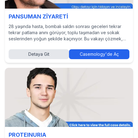
PANSUMAN ZİYARETİ
28 yaşında hasta, bombalı saldırı sonrası geceleri tekrar
tekrar patlama anını görüyor, toplu taşımadan ve sokak
seslerinden yoğun şekilde kaçınıyor. Bu vakayı çözmek,
tanı ve tedavi yaklaşımlarını incelemek ve diğer hekimlerin
kararlarını görmek için Casemology’de vakayı keşfedin.
Detaya Git
Casemology'de Aç
PROTEINURIA