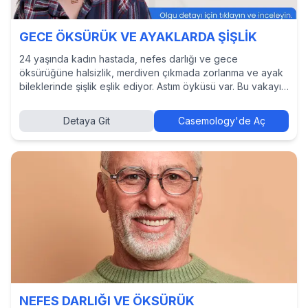
GECE ÖKSÜRÜK VE AYAKLARDA ŞİŞLİK
24 yaşında kadın hastada, nefes darlığı ve gece
öksürüğüne halsizlik, merdiven çıkmada zorlanma ve ayak
bileklerinde şişlik eşlik ediyor. Astım öyküsü var. Bu vakayı
çözmek, tanı ve tedavi yaklaşımlarını incelemek ve diğer
hekimlerin kararlarını görmek için Casemology’de vakayı
Detaya Git
Casemology'de Aç
keşfedin.
NEFES DARLIĞI VE ÖKSÜRÜK