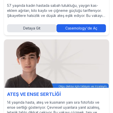
57 yaşında kadın hastada sabah tutukluğu, yaygın kas-
eklem ağrıları, kilo kaybı ve çiğneme güçlüğü tarifleniyor.
Şikayetlere halsizlik ve düşük ateş eşlik ediyor. Bu vakayı
çözmek, tanı ve tedavi yaklaşımlarını incelemek ve diğer
hekimlerin kararlarını görmek için Casemology’de vakayı
Detaya Git
Casemology'de Aç
keşfedin.
ATEŞ VE ENSE SERTLİĞİ
14 yaşında hasta, ateş ve kusmanın yanı sıra fotofobi ve
ense sertliği gösteriyor. Çevresel uyarılara yanıt azalmış,
letarjik tablo dikkat çekiyor. Bu vakayı çözmek, tanı ve