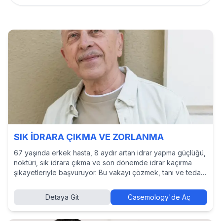
SIK İDRARA ÇIKMA VE ZORLANMA
67 yaşında erkek hasta, 8 aydır artan idrar yapma güçlüğü,
noktüri, sık idrara çıkma ve son dönemde idrar kaçırma
şikayetleriyle başvuruyor. Bu vakayı çözmek, tanı ve tedavi
yaklaşımlarını incelemek ve diğer hekimlerin kararlarını
görmek için Casemology’de vakayı keşfedin.
Detaya Git
Casemology'de Aç