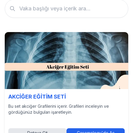
AKCİĞER EĞİTİM SETİ
Bu set akciğer Grafilerini içerir. Grafileri inceleyin ve
gördüğünüz bulguları işaretleyin.
Detaya Git
Casemology'de Aç